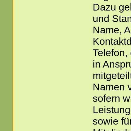
Dazu geh
und Sta
Name, Ad
Kontaktd
Telefon, 
in Ansp
mitgetei
Namen v
sofern w
Leistung
sowie fü