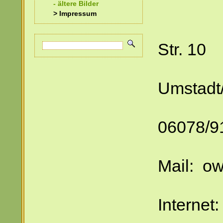
- ältere Bilder
Math
> Impressum
Wilh
Str. 10
648
Umstadt
Te
06078/9
Mail: o
Internet