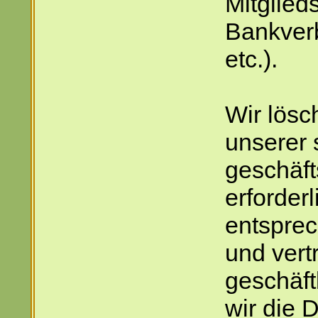
Mitglied
Bankverb
etc.).
Wir lösc
unserer 
geschäf
erforder
entsprec
und vert
geschäft
wir die 