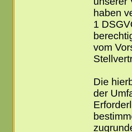
unserer
haben ve
1 DSGVO
berechti
vom Vor
Stellver
Die hierb
der Umf
Erforderl
bestimm
zugrunde