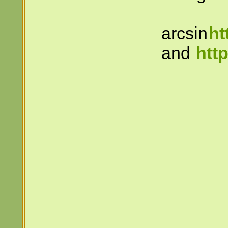
arcsin
ht
and
htt