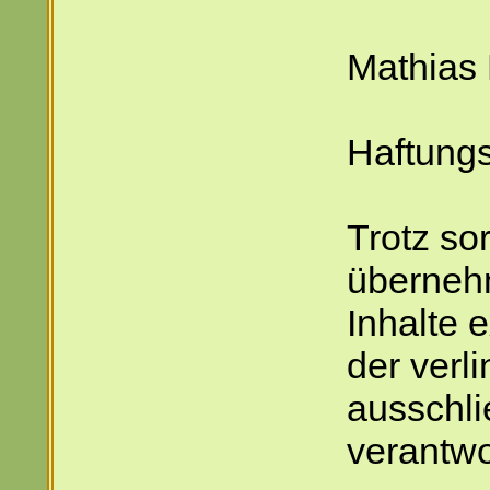
Mathias 
Haftungs
Trotz sor
übernehm
Inhalte e
der verl
ausschli
verantwo