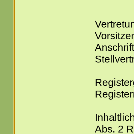
Vertretu
Vorsitze
Anschrif
Stellvert
Register
Registe
Inhaltli
Abs. 2 R