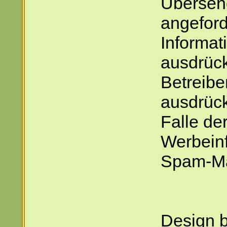
Übersend
angefor
Informat
ausdrück
Betreibe
ausdrück
Falle de
Werbeinf
Spam-Mai
Design 